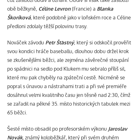
což zaslouží obdiv a uznání. Obdiv si však také zaslouží
obě běžkyně,
Céline Levron
(Francie) a
Blanka
Škoríková
, které podobně jako v loňském roce a Céline
předloni zdolaly těžší polovinu trasy.
Nováček závodu
Petr Šťastný
, který si odskočil prověřit
svou kondici hráče baseballu, dlouhou dobu držel krok
se zkušenějšími běžci, ale zejména závěrečné stoupání
po spádnici na sedlo pod Klukem mu sebralo příliš sil,
které mu pak chyběly na zpáteční cestě. Nicméně se
popral s únavou a nástrahami trati a při své premiéře
dosáhnul velmi kvalitního času jen těsně nad 2:30, čímž
se zařadil na pěkné 35. místo historických tabulek mezi
65 běžci.
Šesté místo obsadil po profesorském výkonu
Jaroslav
Novák
, známý koloběžkář, který při svém druhém