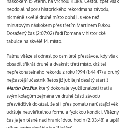
náskokem 15 vteřin, na vrcholu Kluka. Cestou zpět však
neodolal náporu historického rekordmana závodu,
nicméně skvělé druhé místo obhájil s více než
minutovým náskokem přes třetím Martinem Fukou.
Dosažený čas (2:07:02) řadí Romana v historické
tabulce na skvělé 14. místo.
Palmu vítěze si odnesl po osmileté přestávce, kdy však
obsadil třikrát druhé a dvakrát třetí místo, držitel
nepřekonatelného rekordu z roku 1994 (1:44:47) a druhý
nejčastější účastník (letos již jubilejní desátý start!)
Martin Brožka
, který dokonale využil znalosti trati a
svým kolegům zejména ve druhé části závodu
přesvědčivě dokázal, že si i přes pomalu narůstající věk
udržuje neuvěřitelnou formu a fyzickou kondici. Vítězný
čas je jen těsně nad hranicí dvou hodin (2:03:48) a lepší