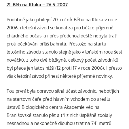
21. Běh na Kluka – 26.5. 2007
Podobně jako jubilejní 20. ročník Běhu na Kluka v roce
2006, i letošní závod se konal za pro běžce příjemně
chladného počasí a i přes předchozí deště nebyla trať
proti očekávání příliš bahnitá. Přestože na startu
letošního závodu stanulo stejně jako v loňském roce šest
nováčků, z toho dvě běžkyně, celkový počet závodníků
byl přece jen letos nižší (12 proti 17 v roce 2006). I přesto
však letošní závod přinesl některé příjemné novinky.
Tou první byla opravdu silná účast závodnic, neboť jich
na startovní čáře před hlavním vchodem do areálu
ústavů Biologického centra Akademie věd na
Branišovské stanulo pět a tři z nich úspěšně zdolaly
nesnadnou a nekonečně dlouhou trať na 741 metrů