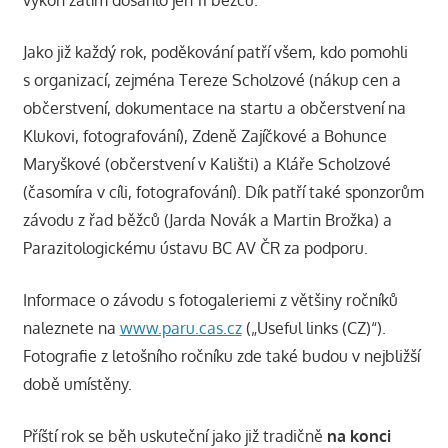
výkon zatím dosáhlo jen 11 běžců.
Jako již každý rok, poděkování patří všem, kdo pomohli
s organizací, zejména Tereze Scholzové (nákup cen a
občerstvení, dokumentace na startu a občerstvení na
Klukovi, fotografování), Zdeně Zajíčkové a Bohunce
Maryškové (občerstvení v Kališti) a Kláře Scholzové
(časomíra v cíli, fotografování). Dík patří také sponzorům
závodu z řad běžců (Jarda Novák a Martin Brožka) a
Parazitologickému ústavu BC AV ČR za podporu.
Informace o závodu s fotogaleriemi z většiny ročníků
naleznete na
www.paru.cas.cz
(„Useful links (CZ)“).
Fotografie z letošního ročníku zde také budou v nejbližší
době umístěny.
Příští rok se běh uskuteční jako již tradičně
na konci