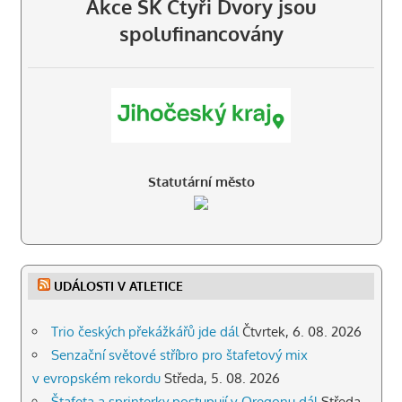
Akce SK Čtyři Dvory jsou
Jana Michnová
, 2. místo
spolufinancovány
20.05.2026, 60 m
: 9,6 s
Statutární město
UDÁLOSTI V ATLETICE
Trio českých překážkářů jde dál
Čtvrtek, 6. 08. 2026
Senzační světové stříbro pro štafetový mix
v evropském rekordu
Středa, 5. 08. 2026
Štafeta a sprinterky postupují v Oregonu dál
Středa,