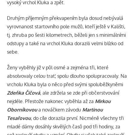
vysoký vrchol Kluka a zpět.
Druhým příjemným překvapením byla dosud nebývalá
vyrovnanost startovního pole mužů, kteří ještě v Kališti,
tj. zhruba po šesti kilometrech, běželi jen s minimálními
odstupy a také na vrchol Kluka dorazili velmi blízko od
sebe.
Ženy vyběhly již v půl osmé a zejména tři, které
absolvovaly celou trať, spolu dlouho spolupracovaly. Na
vrcholu Kluka byla o něco před svými spoluběžkyněmi
Zdeňka Čičová
, ale zdržela se zde při občerstvování
nejdéle. Přestože nakonec vyběhla až za
Mirkou
Oborníkovou
a nováčkem závodu
Martinou
Tesařovou
, do cíle dorazila první. Nicméně všechny tři
mladé dámy dosáhly skvělých časů pod tři hodiny, za