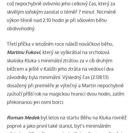
což nepochybně ovlivnilo jeho celkový čas, který za
skvělým loňským zaostal o téměř 7 minut. Nicméně
výkon těsně nad 2:10 hodin je při sólovém běhu
obdivuhodný.
Třetí příčka v letošním roce náleží nováčkovi běhu,
Martinu Fukovi
, který se vyškrábal na vrcholová
skaliska Kluka s minimální ztrátou za v cíli druhým
běžcem a ještě v Kališti jeho ztráta na vedoucí dva
závodníky byla minimální. Výsledný čas (2:08:13)
dosažený při premiéře je výtečný a Martin nepochybně
zaútočí příští rok na magickou hranici dvou hodin, zatím
překonanou jen osmi borci.
Roman Medek
byl letos na startu Běhu na Kluka rovněž
poprvé a jako první také stanul, byť s minimálním