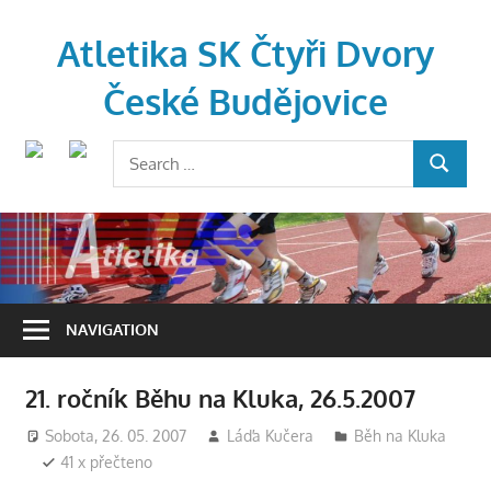
Skip
to
Atletika SK Čtyři Dvory
content
České Budějovice
Search
SEARCH
for:
NAVIGATION
21. ročník Běhu na Kluka, 26.5.2007
Sobota, 26. 05. 2007
Láďa Kučera
Běh na Kluka
41 x přečteno