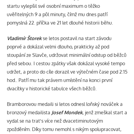
startu vylepšil své osobní maximum o těžko
uvěřitelných 9 a půl minuty, čímž mu dnes patří
pomyslná 22. příčka ve 21 let dlouhé historii běhu.
Vladimír Štorek
se letos postavil na start závodu
poprvé a dokázal velmi dlouho, prakticky až pod
stoupání ze Slavče, udržovat minimální odstup od běžců
před sebou. I cestou zpátky však dokázal vysoké tempo
udržet, a proto do cíle dorazil ve výtečném čase pod 2:15
hod.. Patří mu tak právem umístění na konci první
dvacítky v historické tabulce všech běžců.
Bramborovou medaili si letos odnesl loňský nováček a
bronzový medailista
Josef Mondek
, jenž zmeškal start a
vydal se na trať s více než dvacetiminutovým
zpožděním. Díky tomu nemohl s nikým spolupracovat,