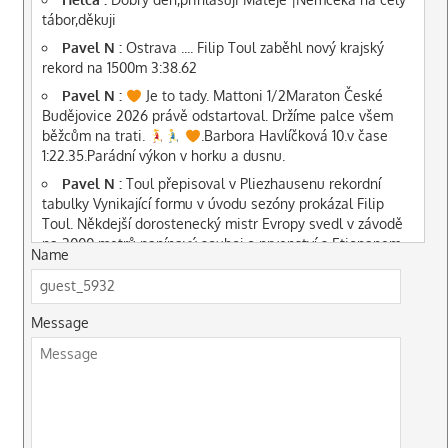
tábor,děkuji
Pavel N :
Ostrava .... Filip Toul zaběhl nový krajský
rekord na 1500m 3:38.62
Pavel N :
Je to tady. Mattoni 1/2Maraton České
Budějovice 2026 právě odstartoval. Držíme palce všem
běžcům na trati.
.Barbora Havlíčková 10.v čase
1:22.35.Parádní výkon v horku a dusnu.
Pavel N :
Toul přepisoval v Pliezhausenu rekordní
tabulky Vynikající formu v úvodu sezóny prokázal Filip
Toul. Někdejší dorostenecký mistr Evropy svedl v závodě
na 3000 metrů napínavý souboj o prvenství s Etiopanem
Name
Sileshim Kiflem. Tomu sice těsně podlehl, ale časem
7:58.79 překonal historicky nejstarší český juniorský
rekord, který měl od roku 1979 v držení Jan Holberg. Toul
Message
srazil jeho hodnotu o necelou vteřinu. Zároveň také splnil
limit pro start na mistrovství světa
Pavel N :
Jak ten čas let. Bára Havlíčková dnes slaví
26let,velká gratulace Zvítězila na ME v běhu do
vrchu,byla též druhá na MS Letos maraton dala za 3:15.41
Pavel N :
PR ČB..A.Fraňková koule 9,20,zřejmě osobák,