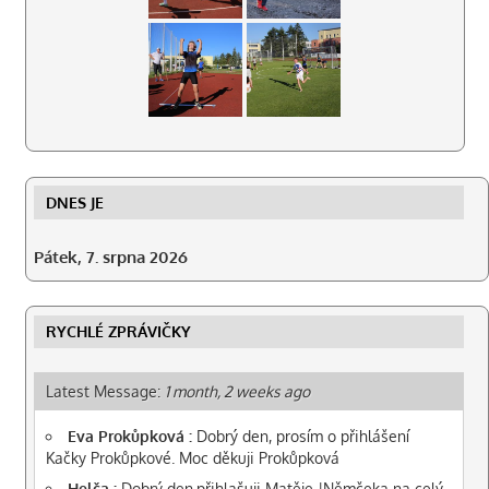
DNES JE
Pátek, 7. srpna 2026
RYCHLÉ ZPRÁVIČKY
Latest Message:
1 month, 2 weeks ago
Eva Prokůpková :
Dobrý den, prosím o přihlášení
Kačky Prokůpkové. Moc děkuji Prokůpková
Helča :
Dobrý den,přihlašuji Matěje |Němčeka na celý